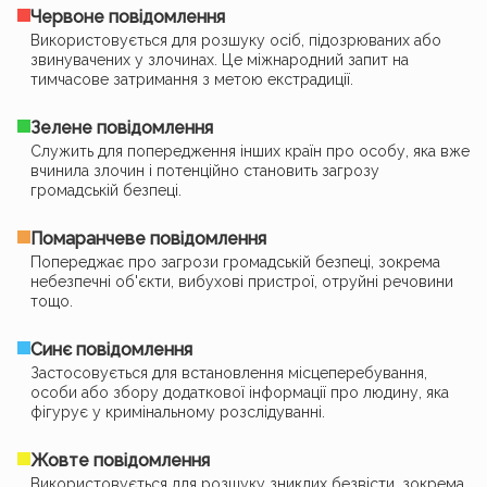
Червоне повідомлення
Використовується для розшуку осіб, підозрюваних або
звинувачених у злочинах. Це міжнародний запит на
тимчасове затримання з метою екстрадиції.
Зелене повідомлення
Служить для попередження інших країн про особу, яка вже
вчинила злочин і потенційно становить загрозу
громадській безпеці.
Помаранчеве повідомлення
Попереджає про загрози громадській безпеці, зокрема
небезпечні об'єкти, вибухові пристрої, отруйні речовини
тощо.
Синє повідомлення
Застосовується для встановлення місцеперебування,
особи або збору додаткової інформації про людину, яка
фігурує у кримінальному розслідуванні.
Жовте повідомлення
Використовується для розшуку зниклих безвісти, зокрема