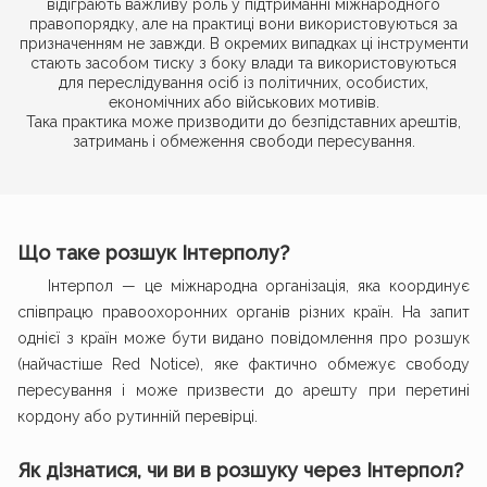
відіграють важливу роль у підтриманні міжнародного
правопорядку, але на практиці вони використовуються за
призначенням не завжди. В окремих випадках ці інструменти
стають засобом тиску з боку влади та використовуються
для переслідування осіб із політичних, особистих,
економічних або військових мотивів.
Така практика може призводити до безпідставних арештів,
затримань і обмеження свободи пересування.
Що таке розшук Інтерполу?
Інтерпол — це міжнародна організація, яка координує
співпрацю правоохоронних органів різних країн. На запит
однієї з країн може бути видано повідомлення про розшук
(найчастіше Red Notice), яке фактично обмежує свободу
пересування і може призвести до арешту при перетині
кордону або рутинній перевірці.
Як дізнатися, чи ви в розшуку через Інтерпол?