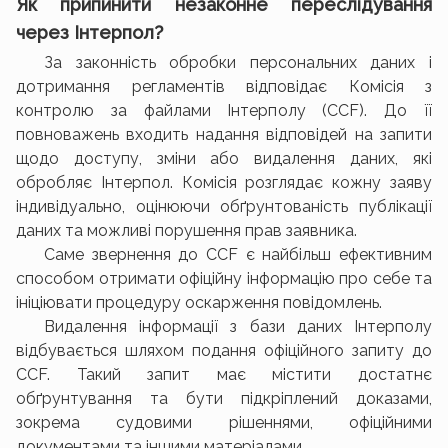
Як припинити незаконне переслідування
через Інтерпол?
За законність обробки персональних даних і
дотримання регламентів відповідає Комісія з
контролю за файлами Інтерполу (CCF). До її
повноважень входить надання відповідей на запити
щодо доступу, зміни або видалення даних, які
обробляє Інтерпол. Комісія розглядає кожну заяву
індивідуально, оцінюючи обґрунтованість публікації
даних та можливі порушення прав заявника.
Саме звернення до CCF є найбільш ефективним
способом отримати офіційну інформацію про себе та
ініціювати процедуру оскарження повідомлень.
Видалення інформації з бази даних Інтерполу
відбувається шляхом подання офіційного запиту до
CCF. Такий запит має містити достатнє
обґрунтування та бути підкріплений доказами,
зокрема судовими рішеннями, офіційними
документами та іншими матеріалами.